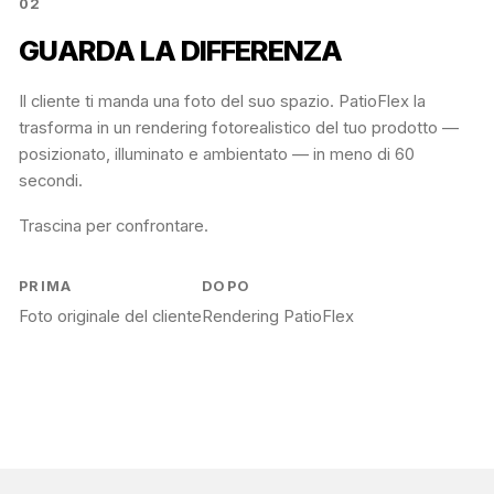
02
GUARDA LA DIFFERENZA
Il cliente ti manda una foto del suo spazio. PatioFlex la
trasforma in un rendering fotorealistico del tuo prodotto —
posizionato, illuminato e ambientato — in meno di 60
secondi.
Trascina per confrontare.
PRIMA
DOPO
Foto originale del cliente
Rendering PatioFlex
PRIMA
DOPO